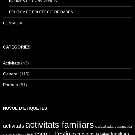
NORMES DE CONVIVÈNCIA
POLÍTICA DE PROTECCIÓ DE DADES
CONTACTA
CATEGORIES
Activitats
(43)
General
(115)
Portada
(81)
NÚVOL D’ETIQUETES
activitats familiars
activitats
calçotada
castanyada
escola d'estiu
excursions
familiars
familiar
convivències
criteris