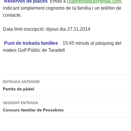
Reserves de places
Email a
clubmontagut@gmail.com
,
indicant simplement cognoms de la família i un telèfon de
contacte.
Data límit inscripció: dijous dia 27.11.2014
Punt de trobada famílies
15:45 minuts al pàrquing del
mateix Golf Públic de Taradell
Navegació
ENTRADA ANTERIOR
per
Partits de pàdel
les
SEGÜENT ENTRADA
entrades
Concurs familiar de Pessebres