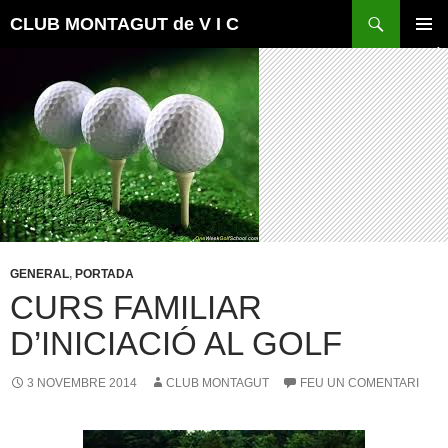
Vés
Cerca
CLUB MONTAGUT de V I C
al
MENÚ
contingut
PRINCI
GENERAL
,
PORTADA
CURS FAMILIAR
D’INICIACIÓ AL GOLF
3 NOVEMBRE 2014
CLUB MONTAGUT
FEU UN COMENTARI