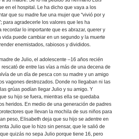
ue en el hospital. Le ha dicho que vaya a los
tar que su madre fue una mujer que “vivió por y
; para agradecerle los valores que les ha
a recordar lo importante que es abrazar, querer y
a vida puede cambiar en un segundo y la muerte
ender enemistados, rabiosos y divididos.
 madre de Julio, el adolescente –16 años recién
rescató de entre las vías a más de una decena de
volvía de un día de pesca con su madre y un amigo
os vagones destrozados. Donde no llegaban ni las
las grúas podían llegar Julio y su amigo. Y
que su hijo se fuera, mientras ella se quedaba
ros heridos. En medio de una generación de padres
rotectores que llevan la mochila de sus niños para
jan peso, Elisabeth deja que su hijo se adentre en
uenta Julio que lo hizo sin pensar, que le salió de
o que quizás no sepa Julio porque tiene 16, pero