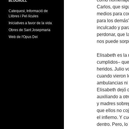
BLOGROLL
Carlos, que sig
Catequesi, Informació de
medios para con
Llibres i Pel·lícules
para los demás”
Iniciatives a favor de la vida
inculcado y par
Obres de Sant Josepmaria
perdonar, que l
Web de l'Opus Dei
nos puede sorpr
Elisabeth es la
cumplidos– que 
heridos. Julio 
cuando vieron l
ambulancias ni 
Elisabeth dejó 
auxiliando a ot
y madres sobrep
que ellos no co
el infierno. Y c
dentro. Pero, l