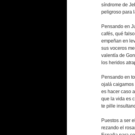
síndrome de Jek
peligroso para 
Pensando en Jul
cafés, qué fals
empeñan en leva
sus voceros med
valentía de Gon
los heridos atr
Pensando en tod
ojalá caigamos 
es hacer caso a 
que la vida es c
te pille insulta
Puestos a ser el
rezando el rosa
España para con