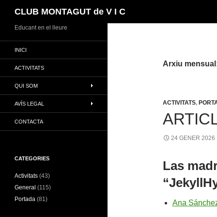
Cerca
CLUB MONTAGUT de V I C
Vés
Educant en el lleure
al
INICI
contingut
Arxiu mensual
ACTIVITATS
QUI SOM
ACTIVITATS
,
PORT
AVÍS LEGAL
ARTIC
CONTACTA
24 GENER 2026
CATEGORIES
Las madr
Activitats
(43)
“JekyllH
General
(115)
Portada
(81)
Ana Sánchez