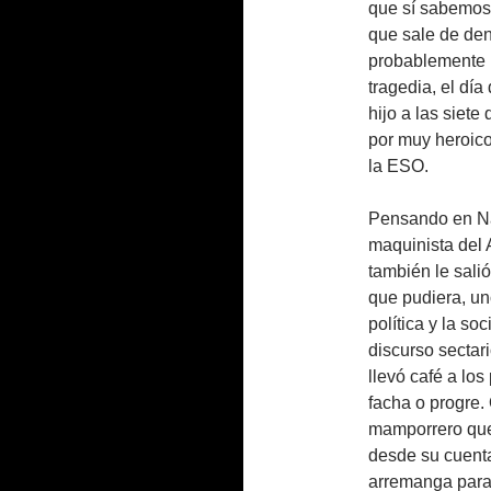
que sí sabemos e
que sale de den
probablemente 
tragedia, el día
hijo a las siete
por muy heroico
la ESO.
Pensando en Nat
maquinista del 
también le sali
que pudiera, uno
política y la so
discurso secta
llevó café a los
facha o progre. 
mamporrero que 
desde su cuenta
arremanga para 