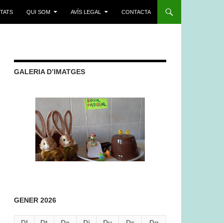
ITATS
QUI SOM
AVÍS LEGAL
CONTACTA
GALERIA D’IMATGES
GENER 2026
Dl
Dt
Dc
Dj
Dv
Ds
Dg