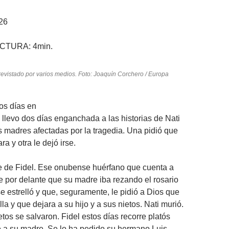
26
CTURA:
4min.
revistado por varios medios. Foto: Joaquín Corchero / Europa
os días en
levo dos días enganchada a las historias de Nati
s madres afectadas por la tragedia. Una pidió que
ra y otra le dejó irse.
e de Fidel. Ese onubense huérfano que cuenta a
e por delante que su madre iba rezando el rosario
se estrelló y que, seguramente, le pidió a Dios que
ella y que dejara a su hijo y a sus nietos. Nati murió.
etos se salvaron. Fidel estos días recorre platós
a su madre. Se lo ha pedido su hermano Luis