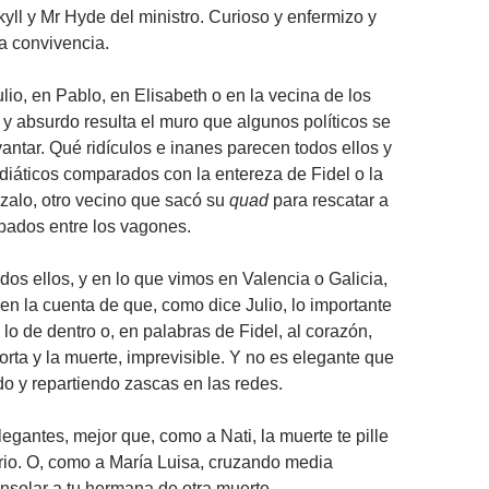
yll y Mr Hyde del ministro. Curioso y enfermizo y
la convivencia.
io, en Pablo, en Elisabeth o en la vecina de los
o y absurdo resulta el muro que algunos políticos se
ntar. Qué ridículos e inanes parecen todos ellos y
iáticos comparados con la entereza de Fidel o la
zalo, otro vecino que sacó su
quad
para rescatar a
apados entre los vagones.
os ellos, y en lo que vimos en Valencia o Galicia,
en la cuenta de que, como dice Julio, lo importante
lo de dentro o, en palabras de Fidel, al corazón,
orta y la muerte, imprevisible. Y no es elegante que
ndo y repartiendo zascas en las redes.
egantes, mejor que, como a Nati, la muerte te pille
rio. O, como a María Luisa, cruzando media
solar a tu hermana de otra muerte.