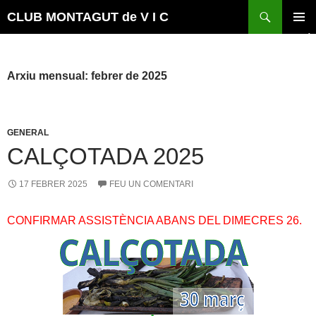
Vés
Cerca
CLUB MONTAGUT de V I C
al
MENÚ
contingut
PRINCI
Arxiu mensual: febrer de 2025
GENERAL
CALÇOTADA 2025
17 FEBRER 2025
FEU UN COMENTARI
CONFIRMAR ASSISTÈNCIA ABANS DEL DIMECRES 26.