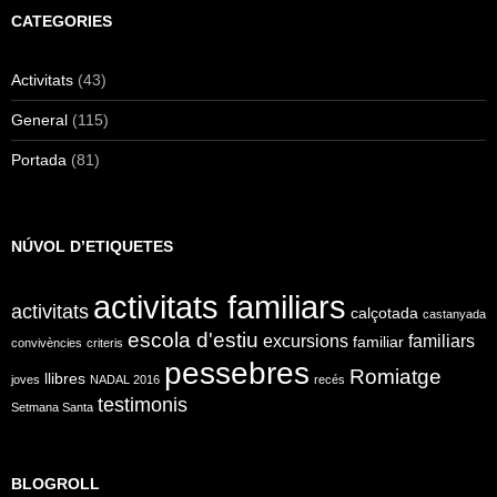
CATEGORIES
Activitats
(43)
General
(115)
Portada
(81)
NÚVOL D’ETIQUETES
activitats familiars
activitats
calçotada
castanyada
escola d'estiu
excursions
familiars
familiar
convivències
criteris
pessebres
Romiatge
llibres
joves
NADAL 2016
recés
testimonis
Setmana Santa
BLOGROLL