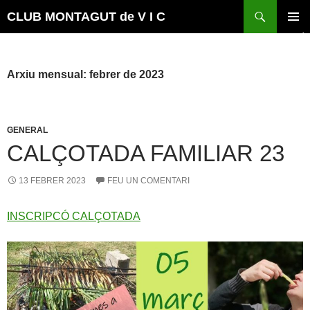
Vés
Cerca
CLUB MONTAGUT de V I C
al
MENÚ
contingut
PRINCI
Arxiu mensual: febrer de 2023
GENERAL
CALÇOTADA FAMILIAR 23
13 FEBRER 2023
FEU UN COMENTARI
INSCRIPCÓ CALÇOTADA