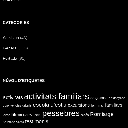
CATEGORIES
Activitats
(43)
General
(115)
Portada
(81)
NÚVOL D’ETIQUETES
activitats familiars
activitats
calçotada
castanyada
escola d'estiu
excursions
familiars
familiar
convivències
criteris
pessebres
Romiatge
llibres
joves
NADAL 2016
recés
testimonis
Setmana Santa