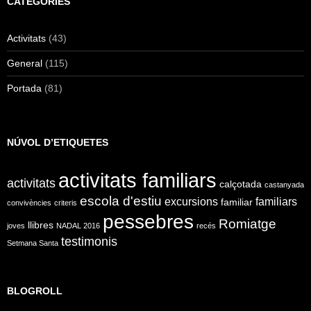
CATEGORIES
Activitats
(43)
General
(115)
Portada
(81)
NÚVOL D’ETIQUETES
activitats familiars
activitats
calçotada
castanyada
escola d'estiu
excursions
familiars
familiar
convivències
criteris
pessebres
Romiatge
llibres
joves
NADAL 2016
recés
testimonis
Setmana Santa
BLOGROLL