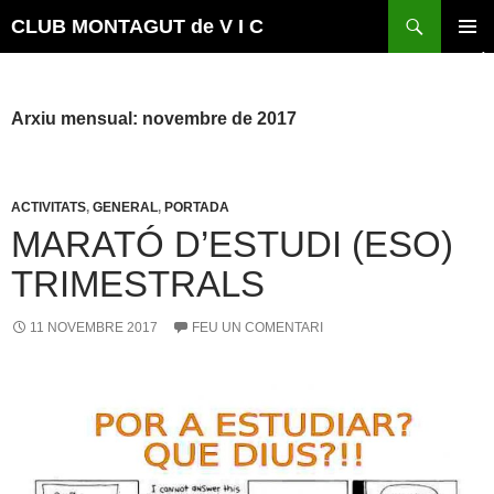
Vés
Cerca
CLUB MONTAGUT de V I C
al
MENÚ
contingut
PRINCI
Arxiu mensual: novembre de 2017
ACTIVITATS
,
GENERAL
,
PORTADA
MARATÓ D’ESTUDI (ESO)
TRIMESTRALS
11 NOVEMBRE 2017
FEU UN COMENTARI