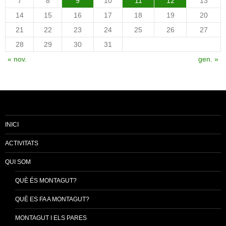
7
8
9
10
11
12
13
14
15
16
17
18
19
20
21
22
23
24
25
26
27
28
29
30
31
« nov.
gen. »
INICI
ACTIVITATS
QUI SOM
QUÈ ÉS MONTAGUT?
QUÈ ES FA A MONTAGUT?
MONTAGUT I ELS PARES