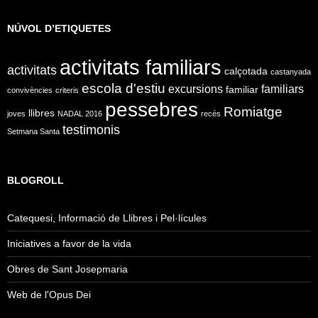
NÚVOL D’ETIQUETES
activitats familiars
activitats
calçotada
castanyada
escola d'estiu
excursions
familiars
familiar
convivències
criteris
pessebres
Romiatge
llibres
joves
NADAL 2016
recés
testimonis
Setmana Santa
BLOGROLL
Catequesi, Informació de Llibres i Pel·lícules
Iniciatives a favor de la vida
Obres de Sant Josepmaria
Web de l'Opus Dei