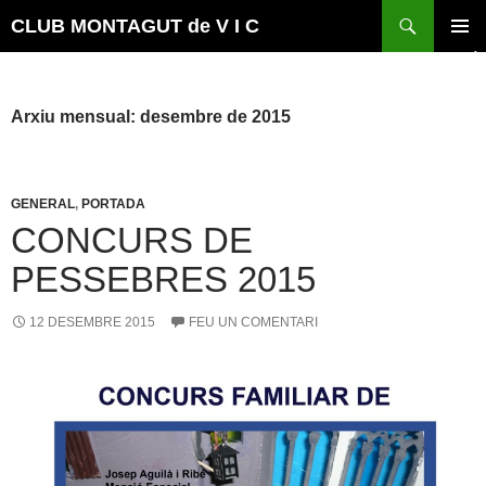
Vés
Cerca
CLUB MONTAGUT de V I C
al
MENÚ
contingut
PRINCI
Arxiu mensual: desembre de 2015
GENERAL
,
PORTADA
CONCURS DE
PESSEBRES 2015
12 DESEMBRE 2015
FEU UN COMENTARI