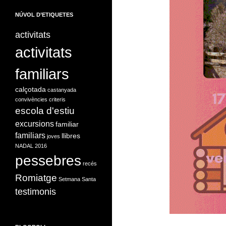
NÚVOL D’ETIQUETES
activitats
activitats
familiars
calçotada
castanyada
convivències
criteris
escola d'estiu
excursions
familiar
familiars
llibres
joves
NADAL 2016
pessebres
recés
Romiatge
Setmana Santa
testimonis