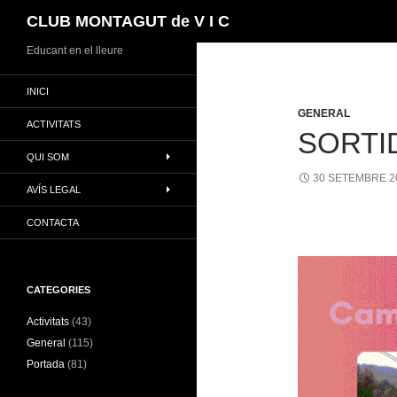
Cerca
CLUB MONTAGUT de V I C
Vés
Educant en el lleure
al
INICI
contingut
GENERAL
ACTIVITATS
SORTI
QUI SOM
30 SETEMBRE 2
AVÍS LEGAL
CONTACTA
CATEGORIES
Activitats
(43)
General
(115)
Portada
(81)