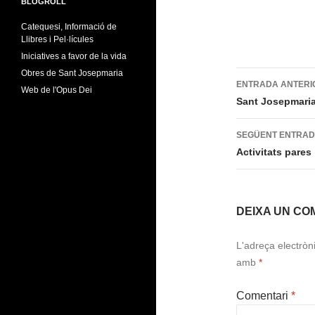
BLOGROLL
Catequesi, Informació de
Llibres i Pel·lícules
Iniciatives a favor de la vida
Obres de Sant Josepmaria
Navegac
ENTRADA ANTERI
Web de l'Opus Dei
per
Sant Josepmaria
les
SEGÜENT ENTRA
entrades
Activitats pares
DEIXA UN CO
L'adreça electròn
amb
*
Comentari
*