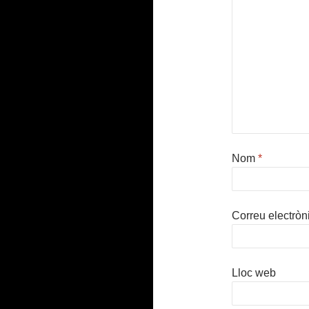
Nom
*
Correu electròn
Lloc web