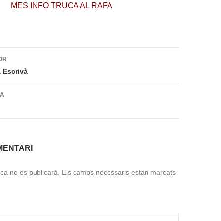
MES INFO TRUCA AL RAFA
ió
OR
 Escrivà
DA
MENTARI
ica no es publicarà.
Els camps necessaris estan marcats