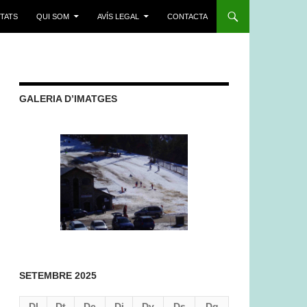
ITATS
QUI SOM
AVÍS LEGAL
CONTACTA
GALERIA D’IMATGES
SETEMBRE 2025
Dl
Dt
Dc
Dj
Dv
Ds
Dg