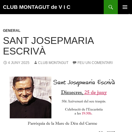
Vés
Cerca
CLUB MONTAGUT de V I C
al
MENÚ
contingut
PRINCI
GENERAL
SANT JOSEPMARIA
ESCRIVÀ
4 JUNY 2025
CLUB MONTAGUT
FEU UN COMENTARI