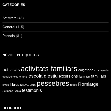
CATEGORIES
Activitats
(43)
General
(115)
Portada
(81)
NÚVOL D’ETIQUETES
activitats familiars
activitats
calçotada
castanyada
escola d'estiu
excursions
familiars
familiar
convivències
criteris
pessebres
Romiatge
llibres
joves
NADAL 2016
recés
testimonis
Setmana Santa
BLOGROLL