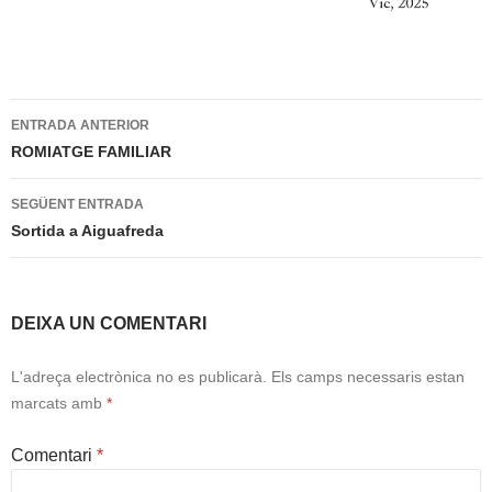
Navegació
ENTRADA ANTERIOR
per
ROMIATGE FAMILIAR
les
SEGÜENT ENTRADA
entrades
Sortida a Aiguafreda
DEIXA UN COMENTARI
L'adreça electrònica no es publicarà.
Els camps necessaris estan
marcats amb
*
Comentari
*