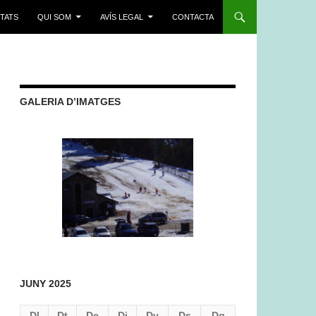
ITATS
QUI SOM
AVÍS LEGAL
CONTACTA
GALERIA D’IMATGES
JUNY 2025
Dl
Dt
Dc
Dj
Dv
Ds
Dg