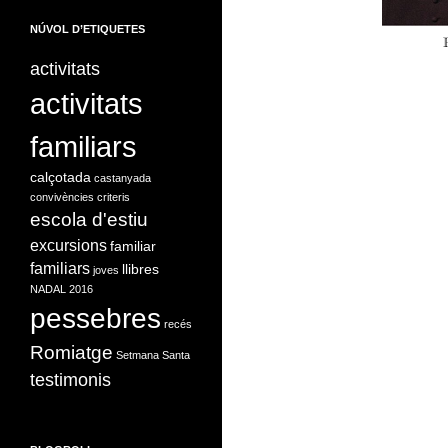
NÚVOL D’ETIQUETES
activitats
activitats
familiars
calçotada
castanyada
convivències
criteris
escola d'estiu
excursions
familiar
familiars
llibres
joves
NADAL 2016
pessebres
recés
Romiatge
Setmana Santa
testimonis