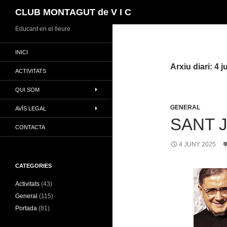
Cerca
CLUB MONTAGUT de V I C
Vés
Educant en el lleure
al
INICI
contingut
Arxiu diari: 4 
ACTIVITATS
QUI SOM
GENERAL
AVÍS LEGAL
SANT 
CONTACTA
4 JUNY 2025
CATEGORIES
Activitats
(43)
General
(115)
Portada
(81)