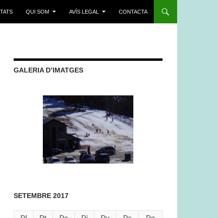
ITATS
QUI SOM
AVÍS LEGAL
CONTACTA
GALERIA D’IMATGES
SETEMBRE 2017
Dl
Dt
Dc
Dj
Dv
Ds
Dg