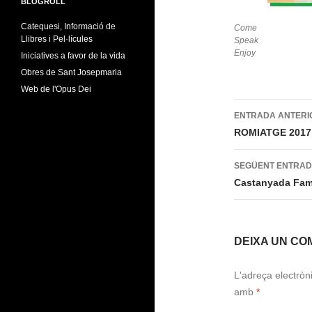
BLOGROLL
Catequesi, Informació de
Come
Llibres i Pel·lícules
Speak
Enjoy
Iniciatives a favor de la vida
Obres de Sant Josepmaria
Web de l'Opus Dei
Navegac
ENTRADA ANTERI
per
ROMIATGE 2017
les
SEGÜENT ENTRA
entrades
Castanyada Fami
DEIXA UN CO
L'adreça electròn
amb
*