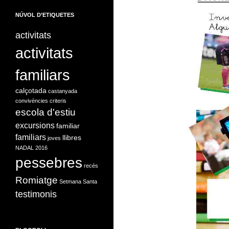
NÚVOL D’ETIQUETES
activitats
activitats
familiars
calçotada
castanyada
convivències
criteris
escola d'estiu
excursions
familiar
familiars
llibres
joves
NADAL 2016
pessebres
recés
Romiatge
Setmana Santa
testimonis