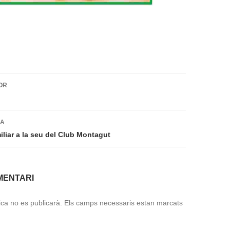
ió
OR
DA
liar a la seu del Club Montagut
MENTARI
ica no es publicarà.
Els camps necessaris estan marcats