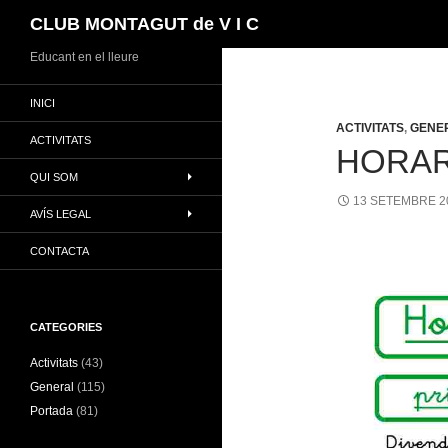
Cerca
CLUB MONTAGUT de V I C
Vés
Educant en el lleure
al
INICI
contingut
ACTIVITATS
,
GENE
ACTIVITATS
HORARI
QUI SOM
13 SETEMBRE 2
AVÍS LEGAL
CONTACTA
CATEGORIES
Activitats
(43)
General
(115)
Portada
(81)